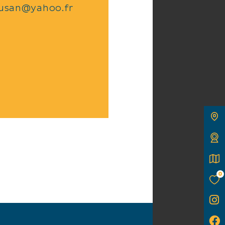
causan@yahoo.fr
0