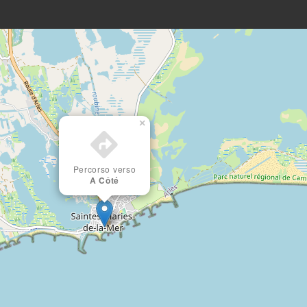
×
Percorso verso
A Côté