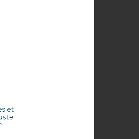
NDO
AGENDA
es et
juste
n