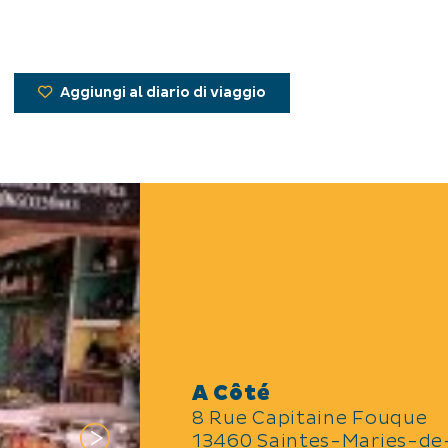
Aggiungi al diario di viaggio
A Côté
8 Rue Capitaine Fouque
13460 Saintes-Maries-de