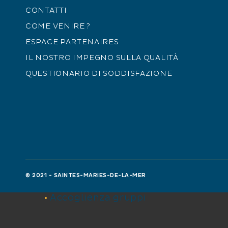
CONTATTI
Dal 01/04 al 30/09, ogni giorno.
COME VENIRE ?
Accessible aux personnes à mobilité
ESPACE PARTENAIRES
EQUIPAGGIAMENTO
IL NOSTRO IMPEGNO SULLA QUALITÀ
QUESTIONARIO DI SODDISFAZIONE
Terreno ombreggiato
Parcheggio vicino
SERVIZI
Animali ammessi
PUBBLICO
© 2021 - SAINTES-MARIES-DE-LA-MER
Accoglienza gruppi