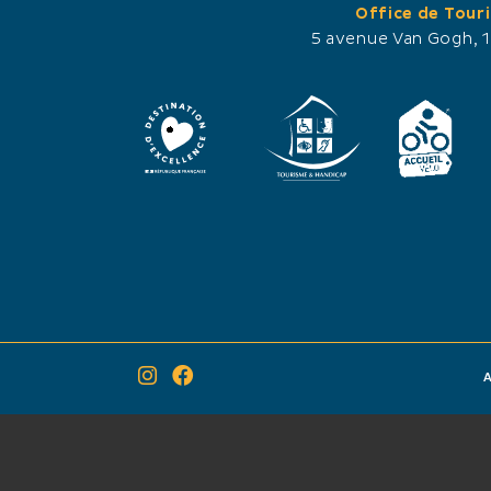
METODI DI PAGAMEN
Office de Tour
5 avenue Van Gogh, 
Carta di credito
 réduite
Assegno vacanze
LINGUE PARLATE
SPECIALITÀ CULINAR
Pesce
Frutti di mare
A