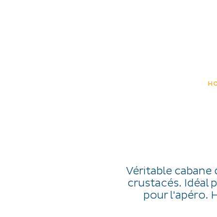
SCOPRO
ESPERIENZE
IT
H
Véritable cabane 
crustacés. Idéal p
pour l'apéro. 