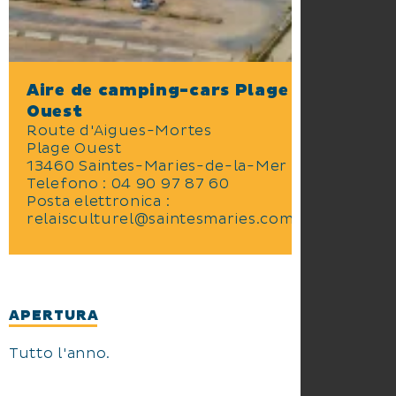
Aire de camping-cars Plage
Ouest
Route d'Aigues-Mortes
Plage Ouest
13460 Saintes-Maries-de-la-Mer
Telefono : 04 90 97 87 60
Posta elettronica :
relaisculturel@saintesmaries.com
APERTURA
Tutto l'anno.