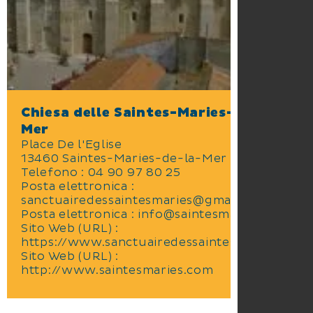
Chiesa delle Saintes-Maries-de-la-
Mer
Place De l'Eglise
13460 Saintes-Maries-de-la-Mer
Telefono : 04 90 97 80 25
Posta elettronica :
sanctuairedessaintesmaries@gmail.com
Posta elettronica : info@saintesmaries.com
Sito Web (URL) :
https://www.sanctuairedessaintesmaries.com
Sito Web (URL) :
http://www.saintesmaries.com