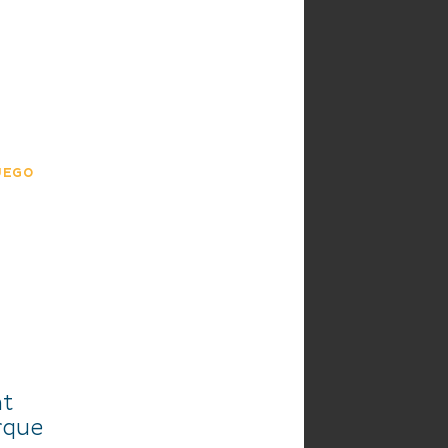
NDO
AGENDA
UEGO
nt
rque