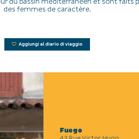
eur du bassin méditerranéen et sont faits 
des femmes de caractère.
Aggiungi al diario di viaggio
Fuego
43 Rue Victor Hugo