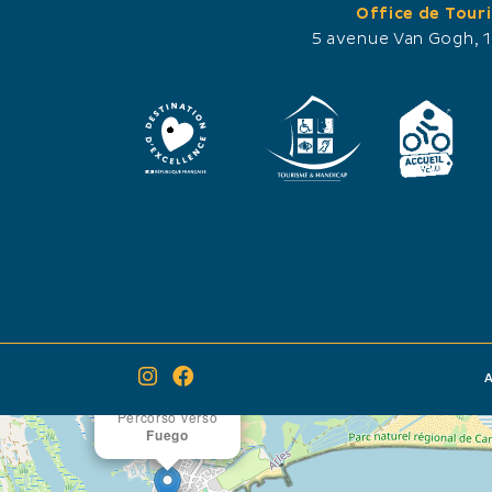
Office de Tour
Parcheggio
5 avenue Van Gogh, 
Parcheggio vicino
×
A
Percorso verso
Fuego