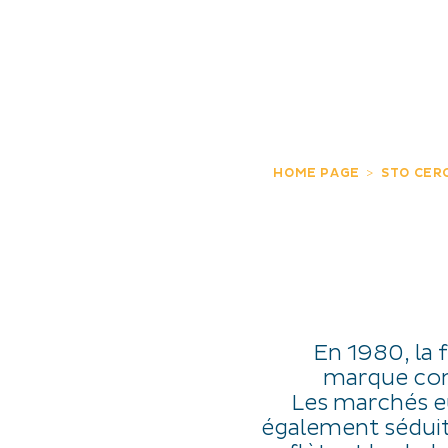
SCOPRO
ESPERIENZE
IT
HOME PAGE
STO CER
En 1980, la 
marque conq
Les marchés eu
également séduits