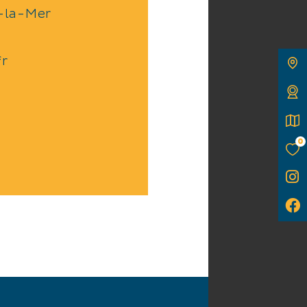
-la-Mer
fr
0