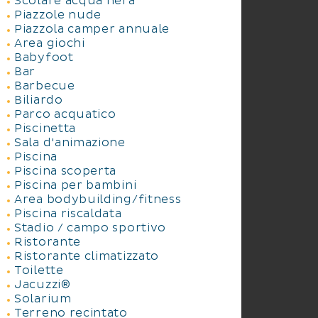
Scolare acqua nera
Piazzole nude
Piazzola camper annuale
Area giochi
Babyfoot
Bar
Barbecue
Biliardo
Parco acquatico
Piscinetta
Sala d'animazione
Piscina
Piscina scoperta
Piscina per bambini
Area bodybuilding/fitness
Piscina riscaldata
Stadio / campo sportivo
Ristorante
Ristorante climatizzato
Toilette
Jacuzzi®
Solarium
Terreno recintato