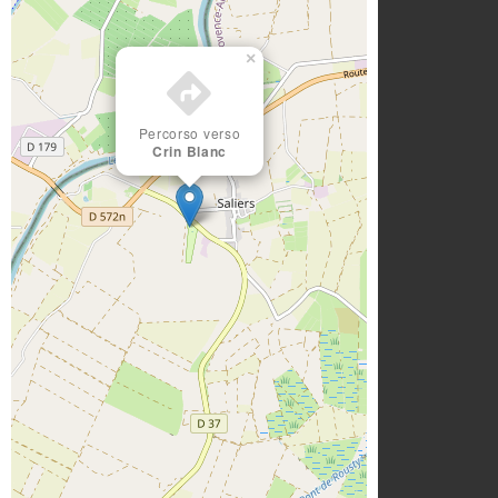
×
Percorso verso
Crin Blanc