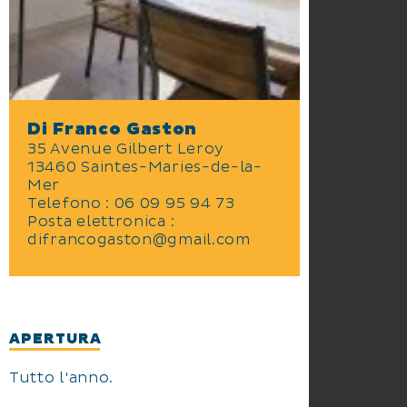
Di Franco Gaston
35 Avenue Gilbert Leroy
13460 Saintes-Maries-de-la-
Mer
Telefono : 06 09 95 94 73
Posta elettronica :
difrancogaston@gmail.com
APERTURA
Tutto l'anno.