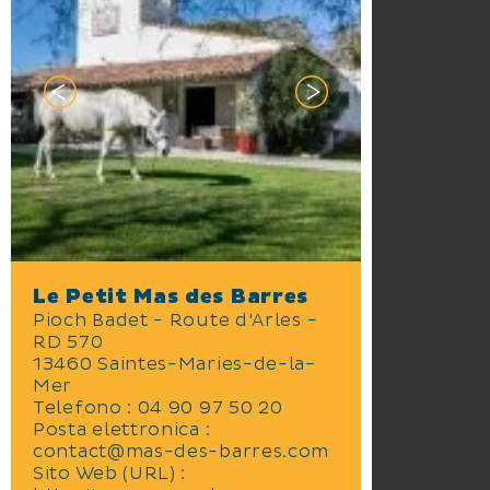
Le Petit Mas des Barres
Pioch Badet - Route d'Arles -
RD 570
13460 Saintes-Maries-de-la-
Mer
Telefono : 04 90 97 50 20
Posta elettronica :
contact@mas-des-barres.com
Sito Web (URL) :