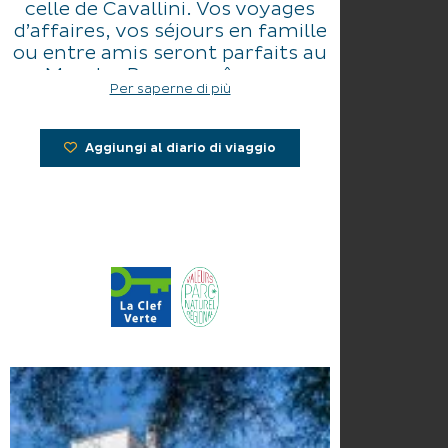
celle de Cavallini. Vos voyages
d’affaires, vos séjours en famille
ou entre amis seront parfaits au
Mas des Barres, grâce aux
Per saperne di più
nombreux services proposés par
notre hôtel aux Saintes-Maries-
de-la-Mer : piscine, jardin
Aggiungi al diario di viaggio
verdoyant de 2 hectares avec
parc à chevaux, parking
sécurisé, petit déjeuner copieux,
restauration et collation, mais
aussi balade à cheval.