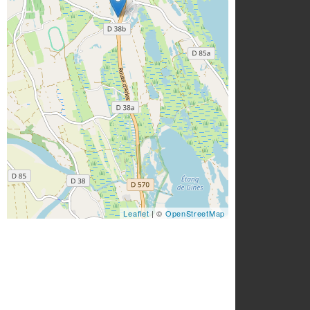
Leaflet
| ©
OpenStreetMap