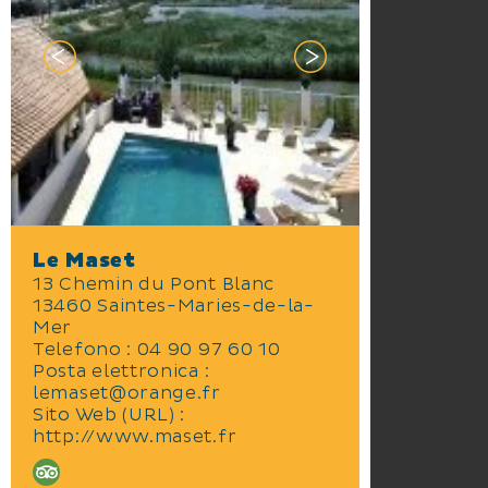
Le Maset
13 Chemin du Pont Blanc
13460 Saintes-Maries-de-la-
Mer
Telefono : 04 90 97 60 10
Posta elettronica :
lemaset@orange.fr
Sito Web (URL) :
http://www.maset.fr