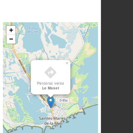
+
−
×
Percorso verso
Le Maset