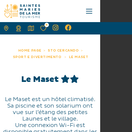
0
HOME PAGE
STO CERCANDO
SPORT E DIVERTIMENTO
LE MASET
Le Maset
Le Maset est un hôtel climatisé.
Sa piscine et son solarium ont
vue sur l’étang des petites
Launes et le village.
Une connexion Wi-Fi est
disponible gratuitement dans les