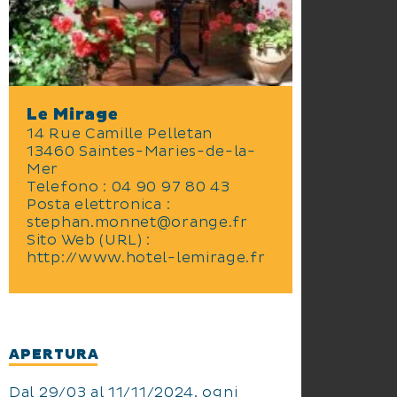
Le Mirage
14 Rue Camille Pelletan
13460 Saintes-Maries-de-la-
Mer
Telefono : 04 90 97 80 43
Posta elettronica :
stephan.monnet@orange.fr
Sito Web (URL) :
http://www.hotel-lemirage.fr
APERTURA
Dal 29/03 al 11/11/2024, ogni