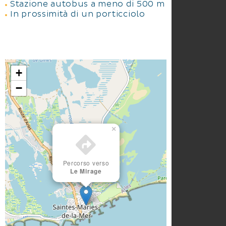
Stazione autobus a meno di 500 m
In prossimità di un porticciolo
+
−
×
Percorso verso
Le Mirage