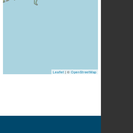
Leaflet
| ©
OpenStreetMap