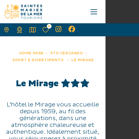
0
HOME PAGE
STO CERCANDO
SPORT E DIVERTIMENTO
LE MIRAGE
Le Mirage
L’hôtel le Mirage vous accueille
depuis 1959, au fil des
générations, dans une
atmosphère chaleureuse et
authentique. Idéalement situé,
vous séjournerez à proximité