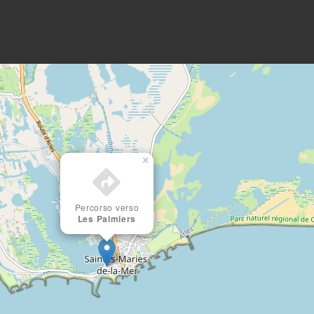
×
Percorso verso
Les Palmiers