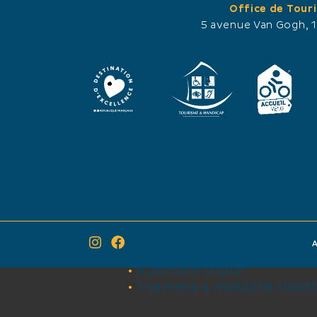
Office de Tour
.
Carta di credito
5 avenue Van Gogh, 
Assegno
giorno.
Assegno vacanze
Contanti
Bonifico bancario
giorno.
LINGUE PARLATE
31 camere
31 camere classificate
6 camere doppie
A
8 camere doppie
9 camere triple
1 camera a mobilità ridot