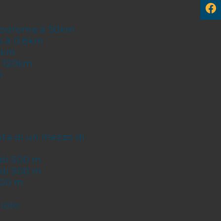
érodrome à 50km
s à 0.6km
38km
à 120km
m
ata di un mezzo di
di 500 m
di 500 m
500 m
ciolo