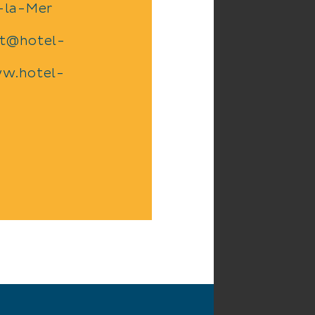
-la-Mer
act@hotel-
ww.hotel-
TO