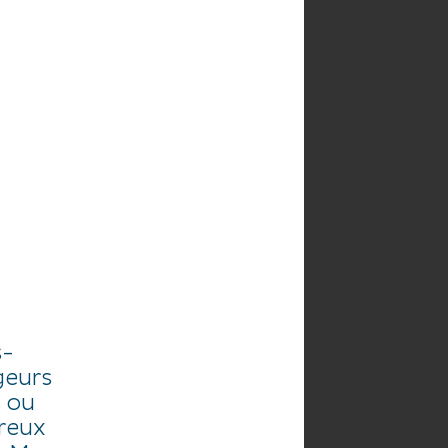
NDO
AGENDA
s-
geurs
s ou
reux