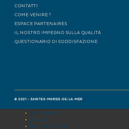
CONTATTI
Dal 08/02 al 17/11/2024, ogni giorno
COME VENIRE ?
Dal 20/12/2024 al 07/01/2025, ogni 
ESPACE PARTENAIRES
IL NOSTRO IMPEGNO SULLA QUALITÀ
Dal 08/02 al 17/11/2025, ogni giorno.
QUESTIONARIO DI SODDISFAZIONE
Dal 20/12/2025 al 07/01/2026, ogni 
Accessibile ai disabili
COMFORT
Camera tripla
Letto 90 cm
Letto 140 cm
© 2021 - SAINTES-MARIES-DE-LA-MER
Accesso Internet Wifi
Televisione
Doccia
Servizi privati