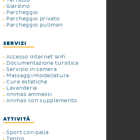
Terrazza
buffet (beurres doux et demi-
Giardino
Parcheggio
sel, confitures artisanales, miel
Parcheggio privato
de Camargue, fruits frais,
Parcheggio pullman
viennoiseries,
SERVIZI
Accesso Internet Wifi
Documentazione turistica
Servizio in camera
Massaggi/modellatura
Cure estetiche
Lavanderia
Animali ammessi
Animali con supplemento
ATTIVITÀ
Sport con palla
Tennis