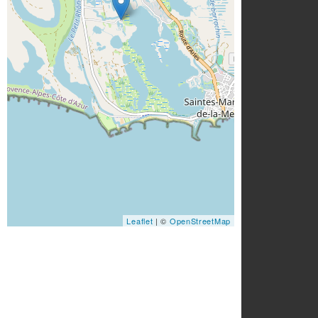
Leaflet
| ©
OpenStreetMap