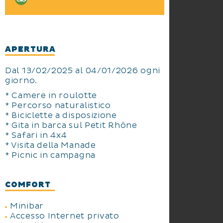
La Table de Marius est membre
du Conservatoire Grand Sud des
Cuisines de Camargue,
association de valorisation des
APERTURA
produits et du patrimoine
culinaire de Camargue.
Dal 13/02/2025 al 04/01/2026 ogni
giorno.
Le Spa Nuxe
* Camere in roulotte
Pour se détendre, le Spa Nuxe du
* Percorso naturalistico
* Biciclette a disposizione
Mas de la Fouque vous accueille
* Gita in barca sul Petit Rhône
dans un environnement sauvage
* Safari in 4x4
exceptionnel. Une parenthèse
* Visita della Manade
suspendue dans un cadre riche
* Picnic in campagna
et peu commun, pour se relaxer
et se régénérer.
COMFORT
À la clé, des soins réalisés avec
les produits de la marque Nuxe,
Minibar
reconnue pour son expertise en
Accesso Internet privato