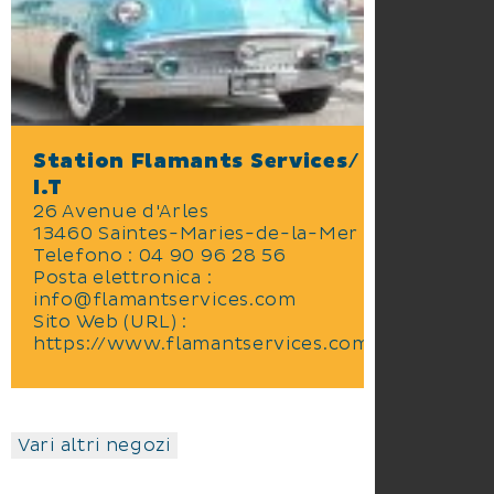
Station Flamants Services/
I.T
26 Avenue d'Arles
13460 Saintes-Maries-de-la-Mer
Telefono : 04 90 96 28 56
Posta elettronica :
info@flamantservices.com
Sito Web (URL) :
https://www.flamantservices.com
Vari altri negozi