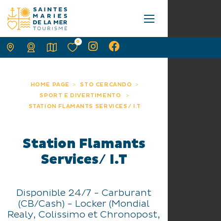
0
HOME PAGE
STO CERCANDO
SPORT E DIVERTIMENTO
STATION FLAMANTS SERVICES/ I.T
Station Flamants
Services/ I.T
Disponible 24/7 - Carburant
(CB/Cash) - Locker (Mondial
Realy, Colissimo et Chronopost,