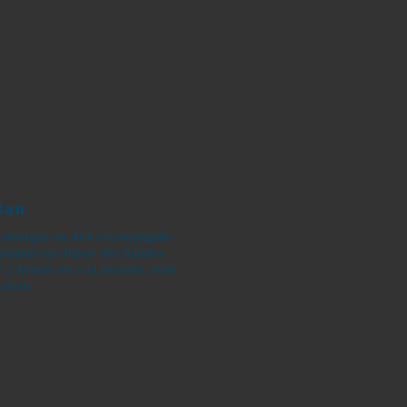
Gitan
 la Camargue en 4x4
ar nos guides passionnés
aintes Maries. Circuits de
a journée, tous les jours
.