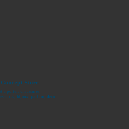
ia Concept Store
 prêt à porter,
roquineries, accessoires,
 déco.