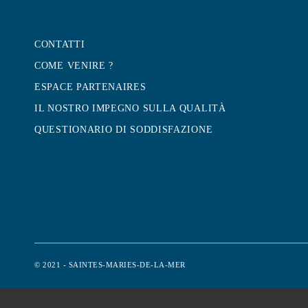
CONTATTI
COME VENIRE ?
ESPACE PARTENAIRES
Roadhouse en Camargue
IL NOSTRO IMPEGNO SULLA QUALITÀ
Burgers & hotdogs gourmands en
N
QUESTIONARIO DI SODDISFAZIONE
Camargue ! Recettes inspirées des USA,
R
ingrédients de qualité / viande, glaces,
n
cocktails.
g
f
D
© 2021 - SAINTES-MARIES-DE-LA-MER