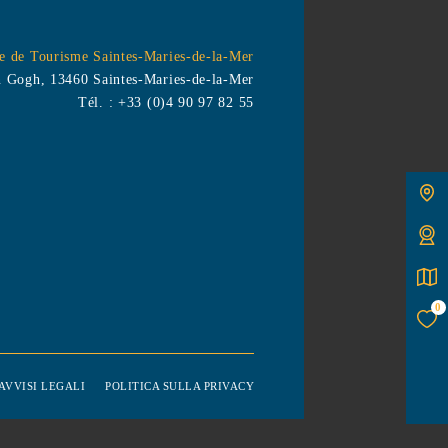
isme Saintes-Maries-de-la-Mer
13460 Saintes-Maries-de-la-Mer
Tél. :
+33 (0)4 90 97 82 55
able, le parfum iodé de la
ur du soleil. Bienvenue au
taurant-Lounge - Toit
mer - Vivier langoustes et
on d'arrivage.
0
VVISI LEGALI
POLITICA SULLA PRIVACY