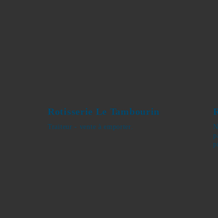
Rotisserie Le Tambourin
Traiteur - vente à emporter.
N
t
c