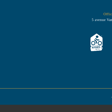
Office de Tour
5 avenue Van Gogh, 
Rocco & Rico
Rooftop
ous vous souhaitons la bienvenue Chez
Une vue impren
occo & Rico et vous invitons à partager
mer et la chale
otre passion pour une cuisine
Rooftop - Res
ourmande élaborée avec des produits
terrasse - Vue 
rais et locaux par notre chef Frédéric Di
homards, poiss
omenico.
A