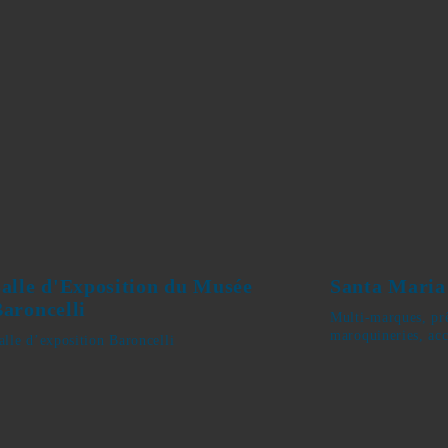
Salle d'Exposition du Musée
Santa Mar
Baroncelli
Multi-marques,
chaussures, ma
alle d’exposition Baroncelli
bijoux, parfum,