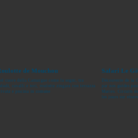
Roulotte de Mouchou
Safari Le 
el cuore della Camargue come la sogni,
Découverte de
ra paludi, cavalli e tori, roulotte zingara
accompagnée p
on terrazza privata e piscina in comune
au départ des S
2 heures ou à l
sur réservation