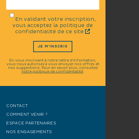
En validant votre inscription,
vous acceptez la politique de
confidentialité de ce site
JE M'INSCRIS
En vous inscrivant à notre lettre d'information,
vous nous autorisez à vous envoyer nos offres et
nos suggestions. Pour en savoir plus, consultez
notre politique de confidentialité
.
CONTACT
COMMENT VENIR ?
ESPACE PARTENAIRES
NOS ENGAGEMENTS