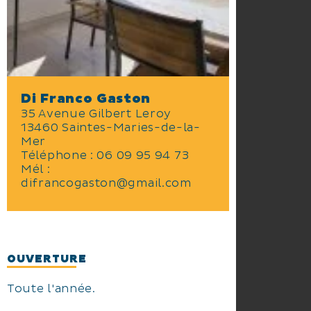
Di Franco Gaston
35 Avenue Gilbert Leroy
13460 Saintes-Maries-de-la-
Mer
Téléphone :
06 09 95 94 73
Mél :
difrancogaston@gmail.com
OUVERTURE
Toute l'année.