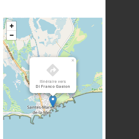
+
−
×
Itinéraire vers
Di Franco Gaston