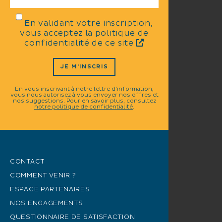
En validant votre inscription,
vous acceptez la politique de
confidentialité de ce site
JE M'INSCRIS
En vous inscrivant à notre lettre d'information,
vous nous autorisez à vous envoyer nos offres et
nos suggestions. Pour en savoir plus, consultez
notre politique de confidentialité
.
CONTACT
COMMENT VENIR ?
ESPACE PARTENAIRES
NOS ENGAGEMENTS
QUESTIONNAIRE DE SATISFACTION