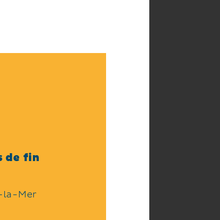
 de fin
-la-Mer