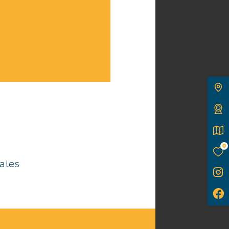
0
ales