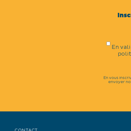
Noël
Insc
CATÉGORIES
En val
Fête traditionnelle
poli
DATES DE LA MANIFESTATIO
Du 28/12 au 07/01, tous les jours.
En vous inscri
envoyer nos
+
−
CONTACT