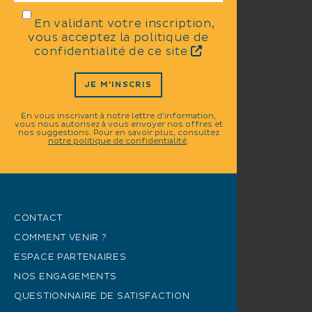
En validant votre inscription,
vous acceptez la politique de
confidentialité de ce site
JE M'INSCRIS
En vous inscrivant à notre lettre d'information,
vous nous autorisez à vous envoyer nos offres et
nos suggestions. Pour en savoir plus, consultez
notre politique de confidentialité
.
CONTACT
COMMENT VENIR ?
ESPACE PARTENAIRES
NOS ENGAGEMENTS
QUESTIONNAIRE DE SATISFACTION