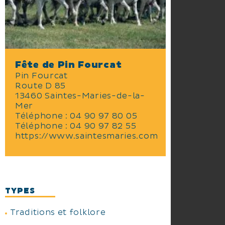
aout)
Fête de Pin Fourcat
Pin Fourcat
Route D 85
13460 Saintes-Maries-de-la-
Mer
Téléphone :
04 90 97 80 05
Téléphone :
04 90 97 82 55
https://www.saintesmaries.com
TYPES
Traditions et folklore