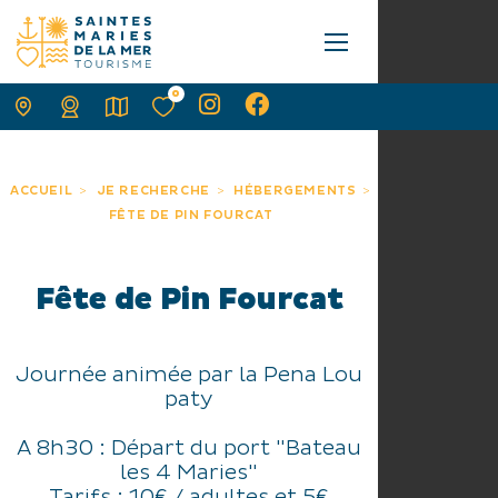
0
ACCUEIL
JE RECHERCHE
HÉBERGEMENTS
FÊTE DE PIN FOURCAT
Fête de Pin Fourcat
Journée animée par la Pena Lou
paty
A 8h30 : Départ du port "Bateau
les 4 Maries"
Tarifs : 10€ / adultes et 5€