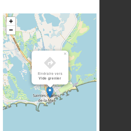
+
−
×
Itinéraire vers
Vide grenier