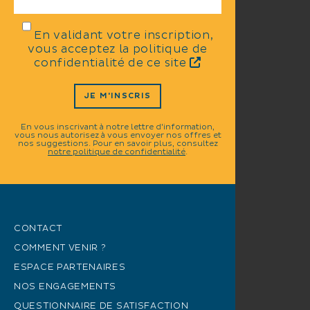
En validant votre inscription,
vous acceptez la politique de
confidentialité de ce site
JE M'INSCRIS
En vous inscrivant à notre lettre d'information,
vous nous autorisez à vous envoyer nos offres et
nos suggestions. Pour en savoir plus, consultez
notre politique de confidentialité
.
CONTACT
COMMENT VENIR ?
ESPACE PARTENAIRES
NOS ENGAGEMENTS
QUESTIONNAIRE DE SATISFACTION