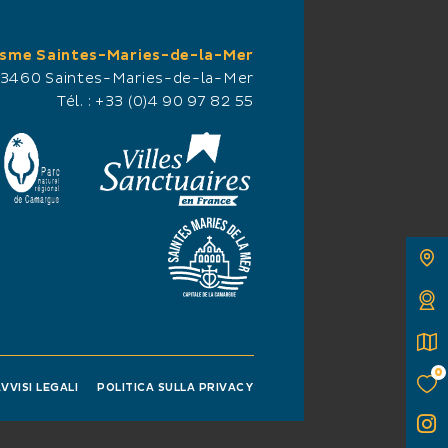
isme Saintes-Maries-de-la-Mer
13460 Saintes-Maries-de-la-Mer
Tél. :
+33 (0)4 90 97 82 55
ançoise
abanette, propose une
an traditionnelle. A deux
enade à cheval, de la piste
s chemins en pleine
0
VVISI LEGALI
POLITICA SULLA PRIVACY