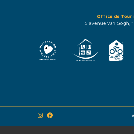
Office de Tour
5 avenue Van Gogh, 
La Roulotte du Nid du Pont
Bachini Fr
de Gau
Le Mas de la C
cabane de gardi
e Nid du Pont de Gau vous propose une
pas d'une prom
agnifique roulotte tzigane tout
cyclable et de
onfort dans cet écrin naturel préservé
Camargue.
e Camargue.
A