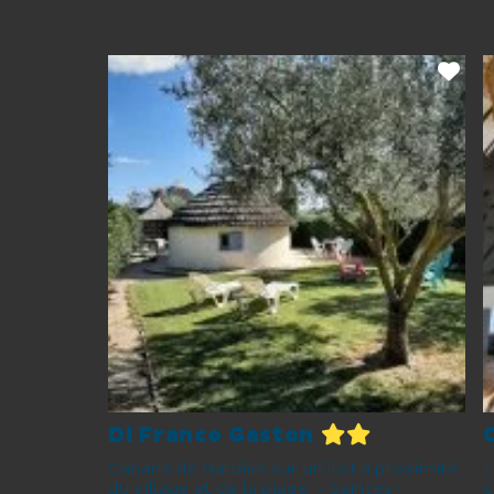
Di Franco Gaston
Cabane de Gardian sur un îlot a proximité
L
du village et de la plage. - Saintes-
c