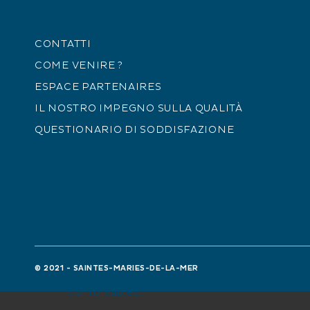
CONTATTI
COME VENIRE ?
ESPACE PARTENAIRES
IL NOSTRO IMPEGNO SULLA QUALITÀ
QUESTIONARIO DI SODDISFAZIONE
Le Sylvalou - La Cabane de
Gardian
L
m
c
Face à l'étang des Launes, le Sylvalou est
d
un magnifique domaine privé se
composant d'une véritable cabane de
© 2021 - SAINTES-MARIES-DE-LA-MER
gardian et d'un gîte bien équipés et
confortables.