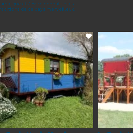
amargue et à faire connaître les
raditions de ce pays merveilleux.