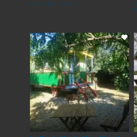
Maries-de-la-Mer
C
t