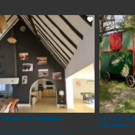
Cabane du Boumian
La Petite 
l'Esquirou
a Cabane du Boumian, ce lieu mythique,
ontribue au rayonnement de la