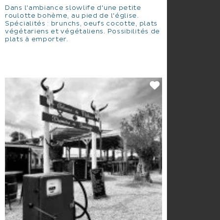
Dans l'ambiance slowlife d'une petite
roulotte bohème, au pied de l'église.
Spécialités : brunchs, oeufs cocotte, plats
végétariens et végétaliens. Possibilités de
plats à emporter.