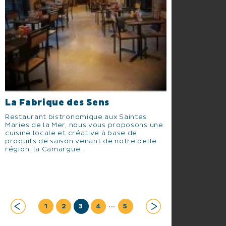
La Fabrique des Sens
Restaurant bistronomique aux Saintes
Maries de la Mer, nous vous proposons une
cuisine locale et créative à base de
produits de saison venant de notre belle
région, la Camargue.
...
1
2
3
4
5