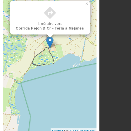
×
Itinéraire vers
Corrida Rejon D'Or - Féria à Méjanes
Leaflet
| ©
OpenStreetMap