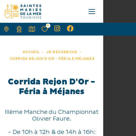
0
ACCUEIL
JE RECHERCHE
CORRIDA REJON D'OR - FÉRIA À MÉJANES
Corrida Rejon D'Or -
Féria à Méjanes
IIIème Manche du Championnat
Olivier Faure.
- De 10h à 12h & de 14h à 16h: