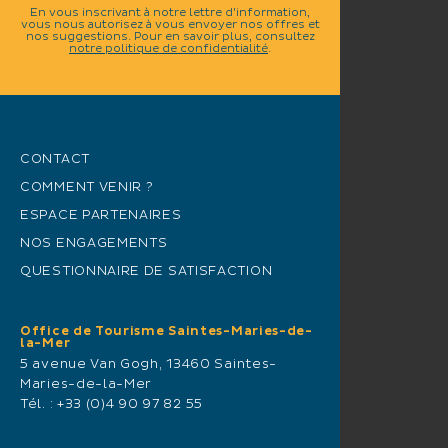
En vous inscrivant à notre lettre d'information,
vous nous autorisez à vous envoyer nos offres et
nos suggestions. Pour en savoir plus, consultez
notre politique de confidentialité
.
CONTACT
COMMENT VENIR ?
ESPACE PARTENAIRES
NOS ENGAGEMENTS
QUESTIONNAIRE DE SATISFACTION
Office de Tourisme Saintes-Maries-de-
la-Mer
5 avenue Van Gogh, 13460 Saintes-
Maries-de-la-Mer
Tél. :
+33 (0)4 90 97 82 55