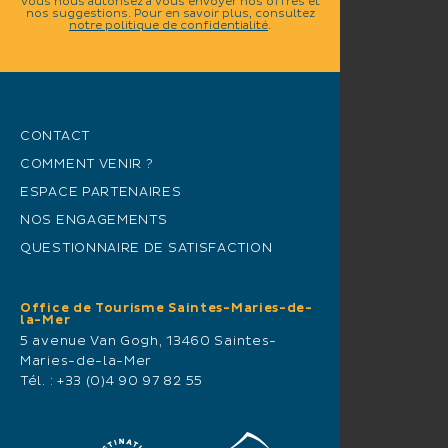
vous nous autorisez à vous envoyer nos offres et
nos suggestions. Pour en savoir plus, consultez
notre politique de confidentialité
.
CONTACT
COMMENT VENIR ?
ESPACE PARTENAIRES
NOS ENGAGEMENTS
QUESTIONNAIRE DE SATISFACTION
Office de Tourisme Saintes-Maries-de-
la-Mer
5 avenue Van Gogh, 13460 Saintes-
Maries-de-la-Mer
Tél. :
+33 (0)4 90 97 82 55