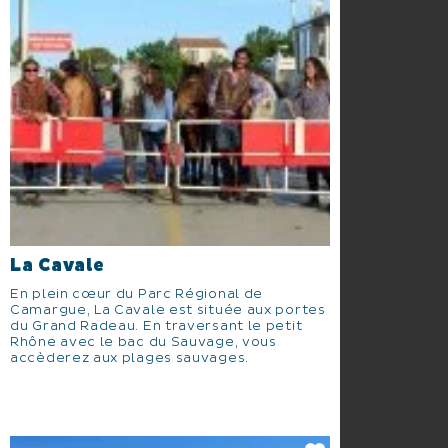
La Cavale
En plein cœur du Parc Régional de
Camargue, La Cavale est située aux portes
du Grand Radeau. En traversant le petit
Rhône avec le bac du Sauvage, vous
accèderez aux plages sauvages.