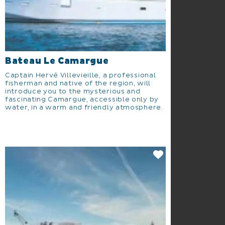
Bateau Le Camargue
Captain Hervé Villevieille, a professional
fisherman and native of the region, will
introduce you to the mysterious and
fascinating Camargue, accessible only by
water, in a warm and friendly atmosphere.