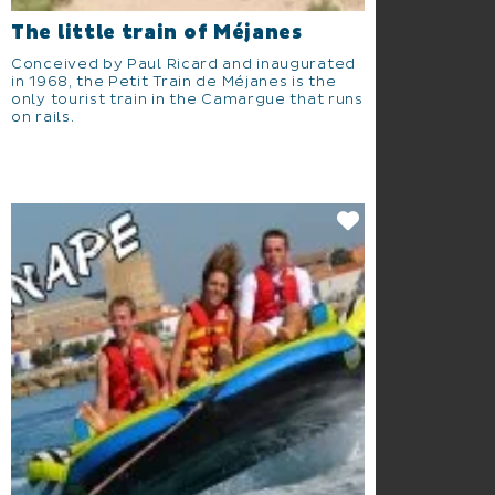
The little train of Méjanes
Conceived by Paul Ricard and inaugurated
in 1968, the Petit Train de Méjanes is the
only tourist train in the Camargue that runs
on rails.