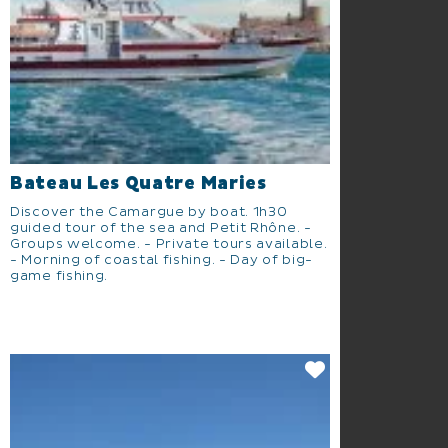
Bateau Les Quatre Maries
Discover the Camargue by boat. 1h30
guided tour of the sea and Petit Rhône. -
Groups welcome. - Private tours available.
- Morning of coastal fishing. - Day of big-
game fishing.