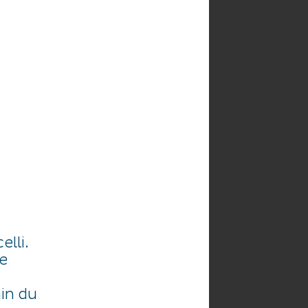
HE
AGENDA
lli.
e
in du