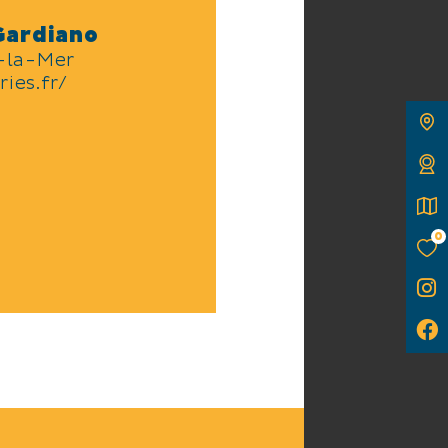
 Gardiano
-la-Mer
ies.fr/
0