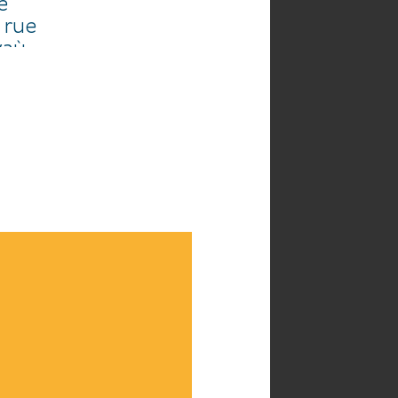
e
 rue
vaù
ais
5€
.
nin
.