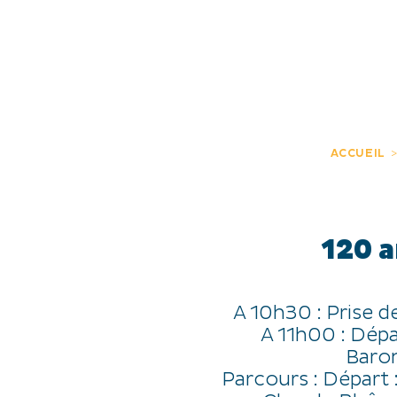
JE DÉCOUVRE
EXPÉRIENCES
FR
ACCUEIL
120 a
A 10h30 : Prise d
A 11h00 : Dép
Baron
Parcours : Départ