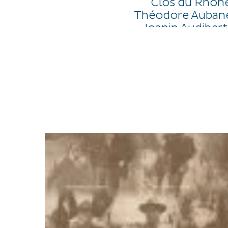
Clos du Rhône
Théodore Aubanel
Joanin Audibert
A 15h30, « La 
organisé par SA
Après le spec
Parcours : avenu
Audibert, rou