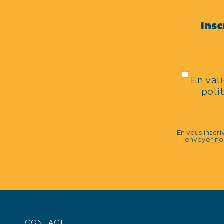
Samedi 5 octobre 2024.
Insc
TARIFS
« La Camargue aux Arènes », spectac
camarguais.
En val
Tarif 10€ / réduit 5€.
poli
En vous inscri
envoyer nos
+
−
CONTACT