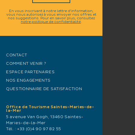
En vous inscrivant à notre lettre d'information,
vous nous autorisez à vous envoyer nos offres et
nos suggestions. Pour en savoir plus, consultez
notre politique de confidentialité
.
CONTACT
COMMENT VENIR ?
ESPACE PARTENAIRES
NOS ENGAGEMENTS
QUESTIONNAIRE DE SATISFACTION
Office de Tourisme Saintes-Maries-de-
la-Mer
5 avenue Van Gogh, 13460 Saintes-
Maries-de-la-Mer
Tél. :
+33 (0)4 90 97 82 55