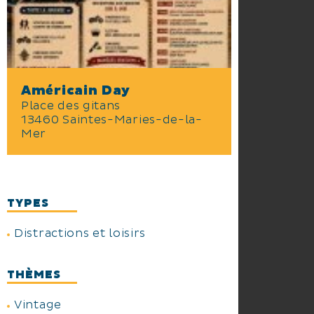
Rust
A 16h30 : Concours des plus
beaux tatouages et remise des
prix
A 17h00 : Remise des prix - Miss
Américain Day 2026
Américain Day
A 17h30 : Concert gratuit -
Place des gitans
Daniel Blanc
13460 Saintes-Maries-de-la-
Mer
Entrée gratuite – Manèges
gratuits - Convivialité garantie !
TYPES
Distractions et loisirs
THÈMES
Vintage