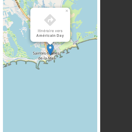
×
Itinéraire vers
Américain Day