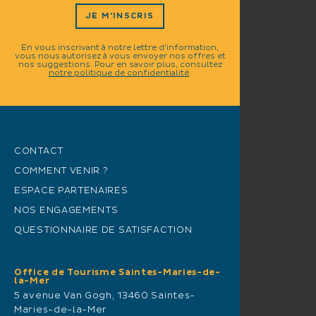
JE M'INSCRIS
En vous inscrivant à notre lettre d'information,
vous nous autorisez à vous envoyer nos offres et
nos suggestions. Pour en savoir plus, consultez
notre politique de confidentialité
.
CONTACT
COMMENT VENIR ?
ESPACE PARTENAIRES
NOS ENGAGEMENTS
QUESTIONNAIRE DE SATISFACTION
Office de Tourisme Saintes-Maries-de-
la-Mer
5 avenue Van Gogh, 13460 Saintes-
Maries-de-la-Mer