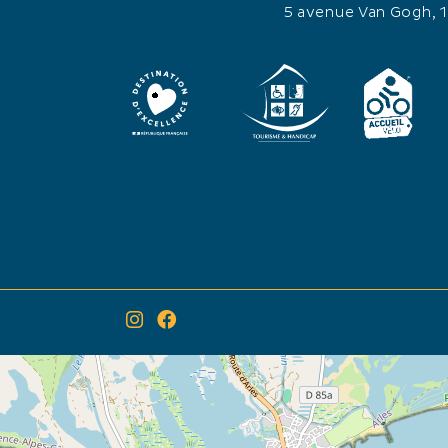
5 avenue Van Gogh, 
×
Itinéraire vers
Balade au crépuscule