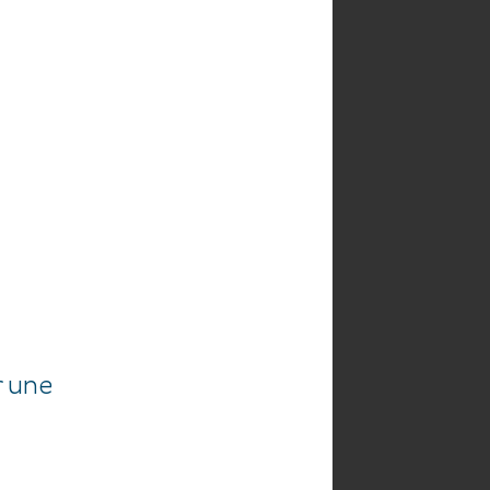
HE
AGENDA
r une