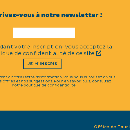
TYPES
rivez-vous à notre newsletter !
N
Nature et détente
ardis et
idant votre inscription, vous acceptez la
THÈMES
tique de confidentialité de ce site
JE M'INSCRIS
Animaux
vant à notre lettre d'information, vous nous autorisez à vous
 offres et nos suggestions. Pour en savoir plus, consultez
notre politique de confidentialité
.
Office de Tour