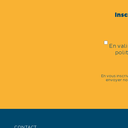
Animaux
Insc
DATES DE LA MANIFESTATIO
Du 04/07 au 06/09/2024, tous les m
jeudis de 18h à 20h.
En val
poli
En vous inscri
envoyer nos
+
−
CONTACT