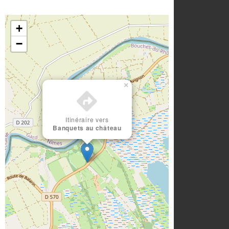
+
−
×
Itinéraire vers
Banquets au château