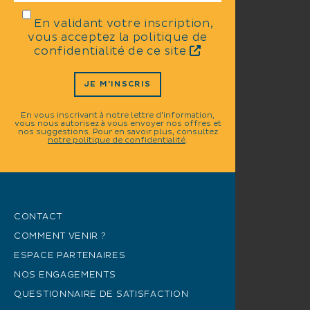
En validant votre inscription,
vous acceptez la politique de
confidentialité de ce site
JE M'INSCRIS
En vous inscrivant à notre lettre d'information,
vous nous autorisez à vous envoyer nos offres et
nos suggestions. Pour en savoir plus, consultez
notre politique de confidentialité
.
CONTACT
COMMENT VENIR ?
ESPACE PARTENAIRES
NOS ENGAGEMENTS
QUESTIONNAIRE DE SATISFACTION