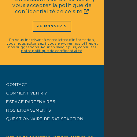
vous acceptez la politique de
confidentialité de ce site
JE M'INSCRIS
En vous inscrivant à notre lettre d'information,
vous nous autorisez à vous envoyer nos offres et
nos suggestions. Pour en savoir plus, consultez
notre politique de confidentialité
.
CONTACT
COMMENT VENIR ?
ESPACE PARTENAIRES
NOS ENGAGEMENTS
QUESTIONNAIRE DE SATISFACTION