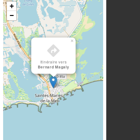
+
−
×
Itinéraire vers
Bernard Magaly