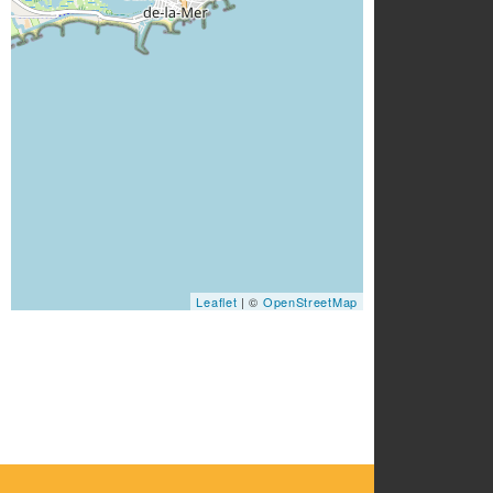
Leaflet
| ©
OpenStreetMap