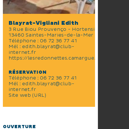
Blayrat-Vigliani Edith
3 Rue Biou Prouvenço - Hortensias
13460 Saintes-Maries-de-la-Mer
Téléphone :
06 72 36 77 41
Mél :
edith.blayrat@club-
internet.fr
https://lesredonnettes.camargue.fr
RÉSERVATION
Téléphone : 06 72 36 77 41
Mél : edith.blayrat@club-
internet.fr
Site web (URL)
OUVERTURE