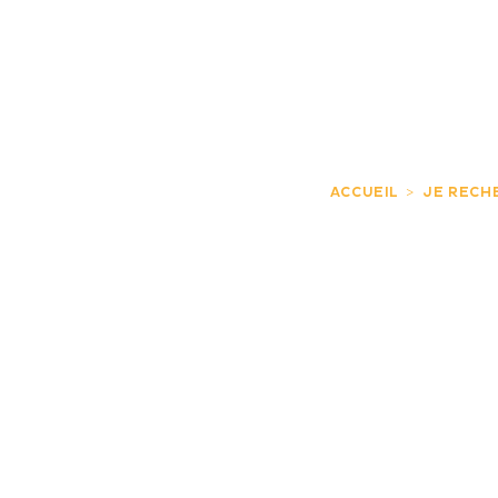
JE DÉCOUVRE
EXPÉRIENCES
FR
ACCUEIL
JE RECH