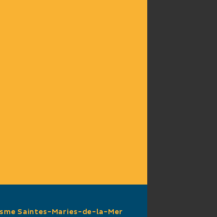
 à 550 €
PLÉMENTAIRES
rsonnes
isme Saintes-Maries-de-la-Mer