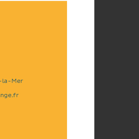
-la-Mer
nge.fr