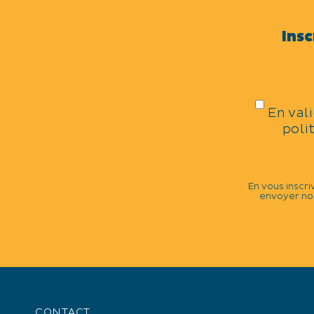
Télévision
Douche
Insc
En val
poli
En vous inscri
+
envoyer nos
−
CONTACT