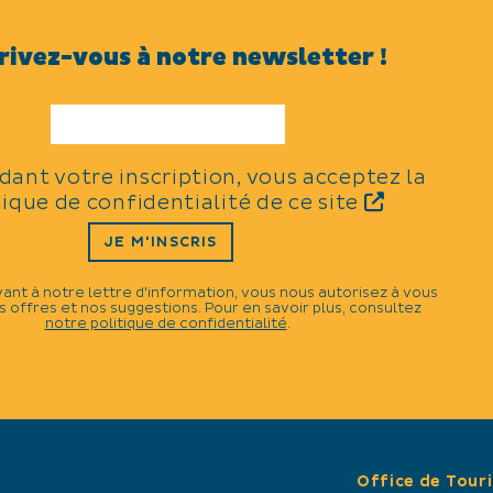
Tarifs à la semaine : de 400
rivez-vous à notre newsletter !
INFORMATIONS COM
Capacité maximum : 2 pe
superficie : 18 m2
idant votre inscription, vous acceptez la
tique de confidentialité de ce site
JE M'INSCRIS
vant à notre lettre d'information, vous nous autorisez à vous
 offres et nos suggestions. Pour en savoir plus, consultez
notre politique de confidentialité
.
×
Office de Tour