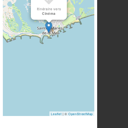
Itinéraire vers
Cinéma
Leaflet
| ©
OpenStreetMap