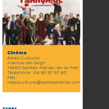
Cinéma
Relais Culturel
Avenue Van Gogh
13460 Saintes-Maries-de-la-Mer
Téléphone :
04 90 97 87 60
Mél :
relaisculturel@saintesmaries.com