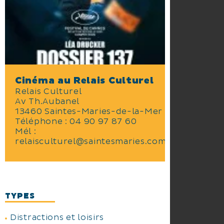
Cinéma au Relais Culturel
Relais Culturel
Av Th.Aubanel
13460 Saintes-Maries-de-la-Mer
Téléphone :
04 90 97 87 60
Mél :
relaisculturel@saintesmaries.com
TYPES
Distractions et loisirs