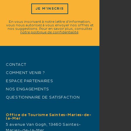
JE M'INSCRIS
En vous inscrivant à notre lettre d'information,
vous nous autorisez à vous envoyer nos offres et
nos suggestions. Pour en savoir plus, consultez
notre politique de confidentialité
.
CONTACT
COMMENT VENIR ?
ESPACE PARTENAIRES
NOS ENGAGEMENTS
QUESTIONNAIRE DE SATISFACTION
Office de Tourisme Saintes-Maries-de-
la-Mer
5 avenue Van Gogh, 13460 Saintes-
Maries-de-la-Mer