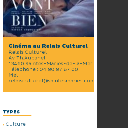
Cinéma au Relais Culturel
Relais Culturel
Av Th.Aubanel
13460 Saintes-Maries-de-la-Mer
Téléphone :
04 90 97 87 60
Mél :
relaisculturel@saintesmaries.com
TYPES
Culture