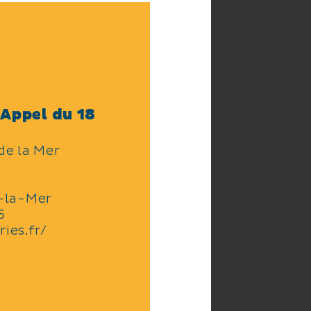
Appel du 18
de la Mer
-la-Mer
5
ies.fr/