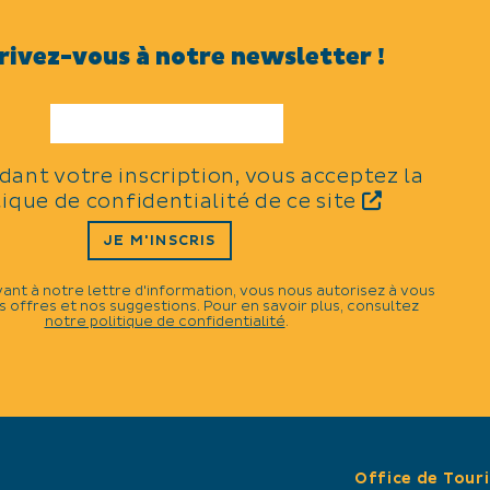
Historique
rivez-vous à notre newsletter !
CATÉGORIES
N
Commémoration
idant votre inscription, vous acceptez la
tique de confidentialité de ce site
JE M'INSCRIS
vant à notre lettre d'information, vous nous autorisez à vous
 offres et nos suggestions. Pour en savoir plus, consultez
notre politique de confidentialité
.
Office de Tour