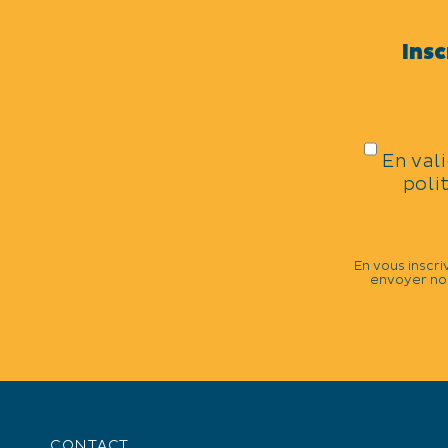
CATÉGORIES
Insc
Commémoration
DATES DE LA MANIFESTATIO
Mercredi 18 juin 2025 à 11h30.
En val
poli
TARIFS
Gratuit.
En vous inscri
envoyer nos
+
−
CONTACT