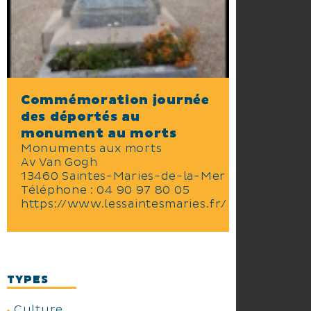
Commémoration journée
des déportés au
monument au morts
Monuments aux morts
Av Van Gogh
13460 Saintes-Maries-de-la-Mer
Téléphone :
04 90 97 80 05
https://www.lessaintesmaries.fr/
TYPES
Culture