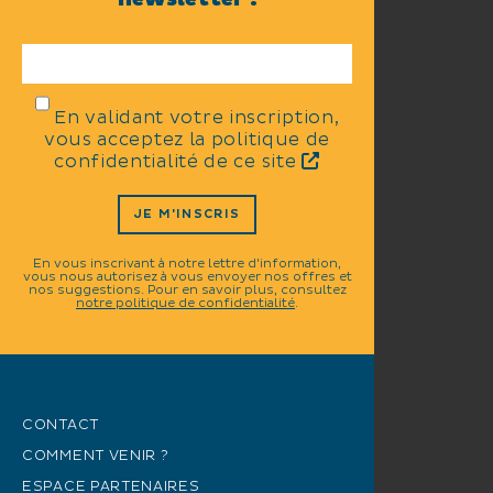
En validant votre inscription,
vous acceptez la politique de
confidentialité de ce site
JE M'INSCRIS
En vous inscrivant à notre lettre d'information,
vous nous autorisez à vous envoyer nos offres et
nos suggestions. Pour en savoir plus, consultez
notre politique de confidentialité
.
CONTACT
COMMENT VENIR ?
ESPACE PARTENAIRES