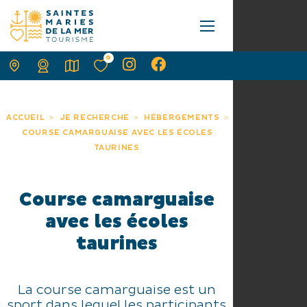
0
ACCUEIL
JE RECHERCHE
HÉBERGEMENTS
COURSE CAMARGUAISE AVEC LES ÉCOLES
TAURINES
Course camarguaise
avec les écoles
taurines
La course camarguaise est un
sport dans lequel les participants