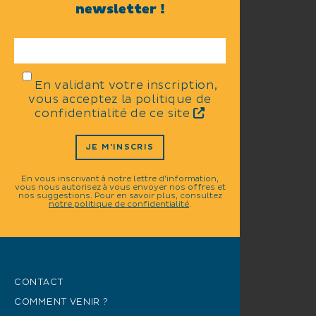
newsletter !
En validant votre inscription,
vous acceptez la politique de
confidentialité de ce site
JE M'INSCRIS
En vous inscrivant à notre lettre d'information,
vous nous autorisez à vous envoyer nos offres et
nos suggestions. Pour en savoir plus, consultez
notre politique de confidentialité
.
CONTACT
COMMENT VENIR ?