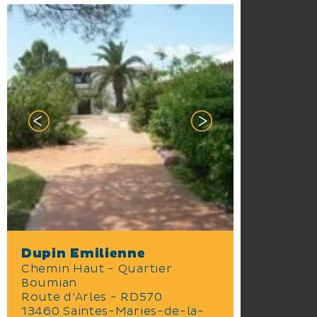
Dupin Emilienne
Chemin Haut - Quartier
Boumian
Route d'Arles - RD570
13460 Saintes-Maries-de-la-