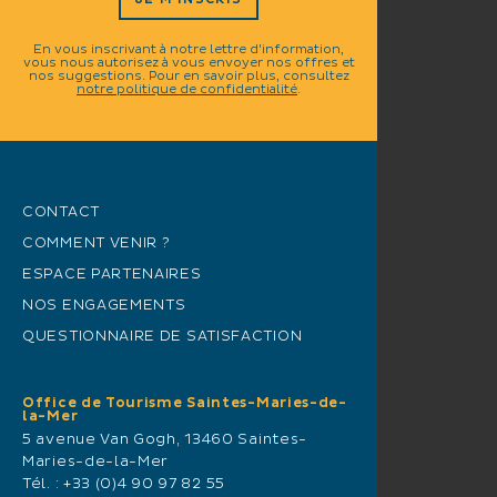
JE M'INSCRIS
En vous inscrivant à notre lettre d'information,
vous nous autorisez à vous envoyer nos offres et
nos suggestions. Pour en savoir plus, consultez
notre politique de confidentialité
.
CONTACT
COMMENT VENIR ?
ESPACE PARTENAIRES
NOS ENGAGEMENTS
QUESTIONNAIRE DE SATISFACTION
Office de Tourisme Saintes-Maries-de-
la-Mer
5 avenue Van Gogh, 13460 Saintes-
Maries-de-la-Mer
Tél. :
+33 (0)4 90 97 82 55