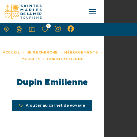
0
ACCUEIL
JE RECHERCHE
HÉBERGEMENTS
MEUBLÉS
DUPIN EMILIENNE
Dupin Emilienne
Ajouter au carnet de voyage