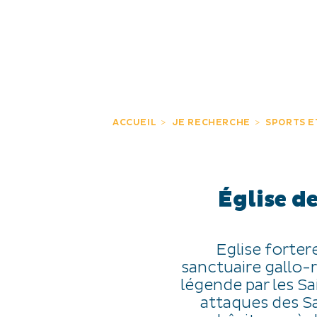
JE DÉCOUVRE
EXPÉRIENCES
FR
ACCUEIL
JE RECHERCHE
SPORTS E
Église d
Eglise fortere
sanctuaire gallo-r
légende par les Sai
attaques des S