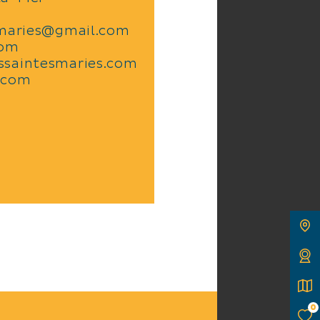
smaries@gmail.com
com
ssaintesmaries.com
.com
0