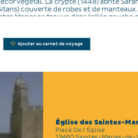
écor végétal. La crypte (1448) abrite Sarah
Gitans) couverte de robes et de manteaux
ntes Maries se trouve dans l'allée gauche 
aïen du IVe s av J.C.situé dans la crypte est 
remarquable.
Ajouter au carnet de voyage
Église des Saintes-Ma
Place De l'Eglise
13460 Saintes-Maries-de-