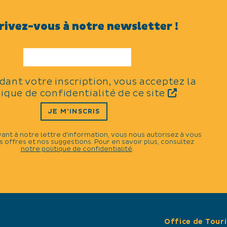
rivez-vous à notre newsletter !
VISITES EN GROUPES
Visites groupes guidées 
Visites groupes libres e
idant votre inscription, vous acceptez la
Durée moyenne de visite 
tique de confidentialité de ce site
JE M'INSCRIS
19h.
VISITES INDIVIDUELL
vant à notre lettre d'information, vous nous autorisez à vous
 offres et nos suggestions. Pour en savoir plus, consultez
notre politique de confidentialité
.
Visites individuelles lib
TARIFS
Gratuit. Visiter l'intérieur 
gratuit, cependant pour mo
Office de Tour