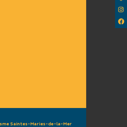
sur demande
n permanence
: 90 minutes
ES
res en permanence
de l'église reste
nter sur la terrasse
isme Saintes-Maries-de-la-Mer