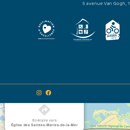
de l'église cela coûte 4 Eur
5 avenue Van Gogh, 
LANGUES VISITES
×
Itinéraire vers
Église des Saintes-Maries-de-la-Mer