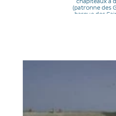
châpiteaux à d
(patronne des 
barque des Sai
l'Eglise. L'autel p