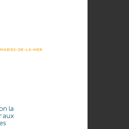
HE
AGENDA
S-MARIES-DE-LA-MER
on la
r aux
es