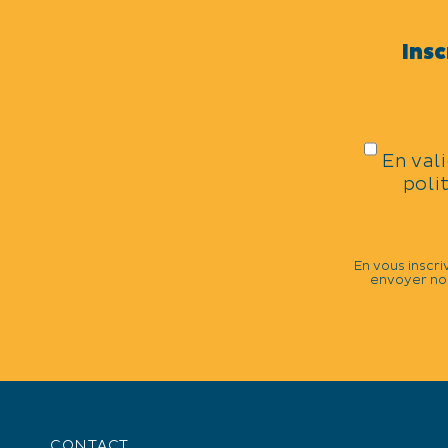
Eglise
Insc
CATÉGORIES
Roman
En val
poli
OUVERTURE
Toute l'année tous les jours de 9h à 
En vous inscri
envoyer nos
Parking autocar
Parking public(Parking des Launes)
ÉQUIPEMENTS
Parking à proximité
CONTACT