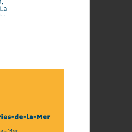
,
.La
de
aussi
ries-de-la-Mer
la-Mer