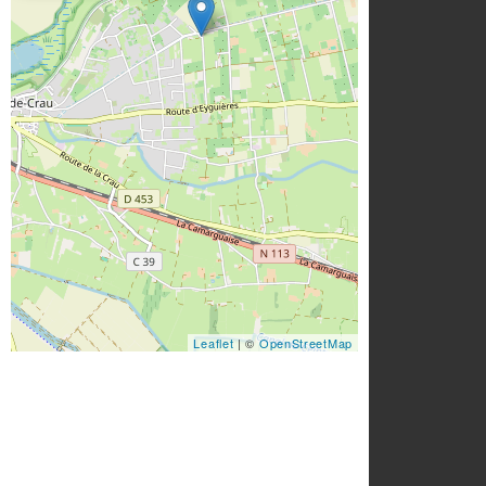
Leaflet
| ©
OpenStreetMap