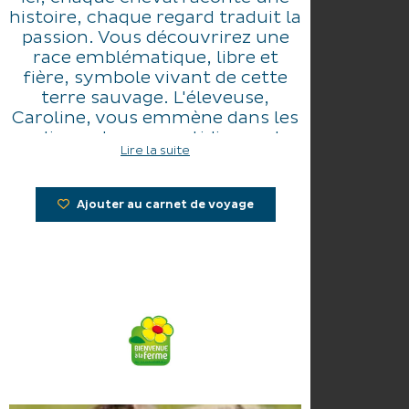
histoire, chaque regard traduit la
passion. Vous découvrirez une
race emblématique, libre et
fière, symbole vivant de cette
terre sauvage. L'éleveuse,
Caroline, vous emmène dans les
coulisses de son quotidien, entre
Lire la suite
soins, tendresse et respect du
rythme naturel des chevaux,
juments et poulains. Vous
Ajouter au carnet de voyage
comprendrez pourquoi ces
animaux, de par leur histoire,
font partie intégrante de notre
culture camarguaise.
La visite se poursuit avec un
moment privilégié autour du lait
de jument : un trésor rare, aux
vertus surprenantes. Caroline
vous dévoilera comment le lait