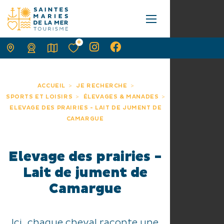
0
ACCUEIL
JE RECHERCHE
SPORTS ET LOISIRS
ÉLEVAGES & MANADES
ELEVAGE DES PRAIRIES - LAIT DE JUMENT DE
CAMARGUE
Elevage des prairies -
Lait de jument de
Camargue
Ici, chaque cheval raconte une