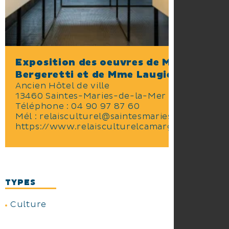
Exposition des oeuvres de Mme
Bergeretti et de Mme Laugier
Ancien Hôtel de ville
13460 Saintes-Maries-de-la-Mer
Téléphone :
04 90 97 87 60
Mél :
relaisculturel@saintesmaries.com
https://www.relaisculturelcamargue.fr
TYPES
Culture