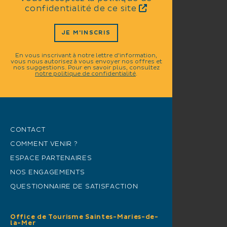
confidentialité de ce site
JE M'INSCRIS
En vous inscrivant à notre lettre d'information,
vous nous autorisez à vous envoyer nos offres et
nos suggestions. Pour en savoir plus, consultez
notre politique de confidentialité
.
CONTACT
COMMENT VENIR ?
ESPACE PARTENAIRES
NOS ENGAGEMENTS
QUESTIONNAIRE DE SATISFACTION
Office de Tourisme Saintes-Maries-de-
la-Mer