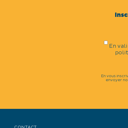
Exposition
Insc
DATES DE LA MANIFESTATIO
Du 16/04 au 30/04/2025, tous les jou
En val
TARIFS
poli
Gratuit.
En vous inscri
envoyer nos
+
−
CONTACT