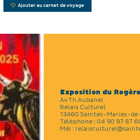
Ajouter au carnet de voyage
Exposition du Rogèr
Av Th.Aubanel
Relais Culturel
13460 Saintes-Maries-de
Téléphone :
04 90 97 87 6
Mél :
relaisculturel@sain