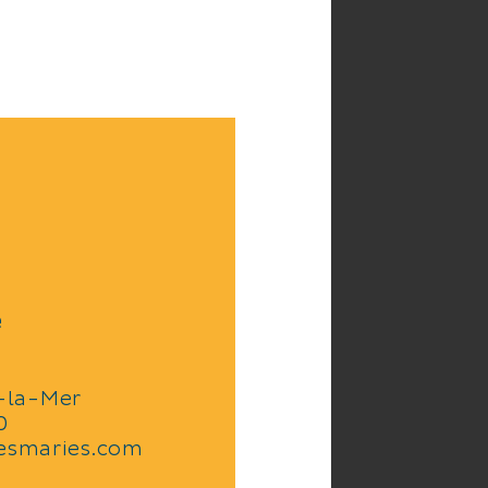
e
-la-Mer
0
tesmaries.com