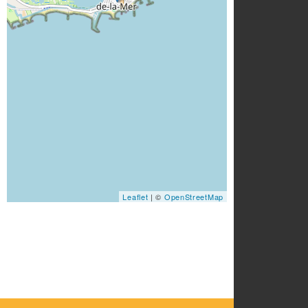
Leaflet
| ©
OpenStreetMap