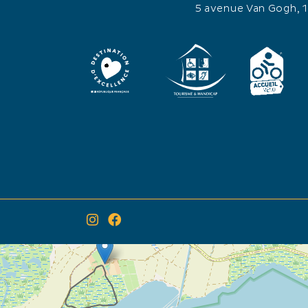
5 avenue Van Gogh, 
×
Itinéraire vers
Feria du cheval et 54 ème Rejon d'Or