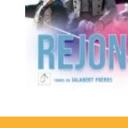
Concours 
Matinée de 9 h
femell
Après-midi de 1
16h30 - Remis
18h00 – Corrida d
Toros Ganaderia Ja
et 
Possibilité de rest
Balade en petit
TYPES