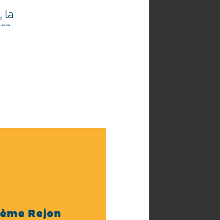
 la
era
 6
pline.
r.
des
eau de
 se
at du
ES
 (Pas
4 ème Rejon