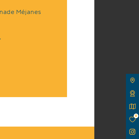
es
nade Méjanes
des
/
s
es de
icens
 ainsi
0
its