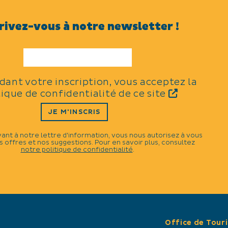
Culture
rivez-vous à notre newsletter !
THÈMES
Sports équestres
idant votre inscription, vous acceptez la
tique de confidentialité de ce site
JE M'INSCRIS
CATÉGORIES
vant à notre lettre d'information, vous nous autorisez à vous
 offres et nos suggestions. Pour en savoir plus, consultez
Tauromachie
notre politique de confidentialité
.
Corrida - Novillada
Féria
N
Office de Tour
9h.