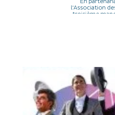
En partenari
l'Association d
troisième manc
Ce Championnat
journées voit se co
Cette journée v
En 2026, un ch
concours qualifica
Race et dans d’a
tiendra au mois 
Cheval de Rac
Le 12 juil
Les chevaux sont 