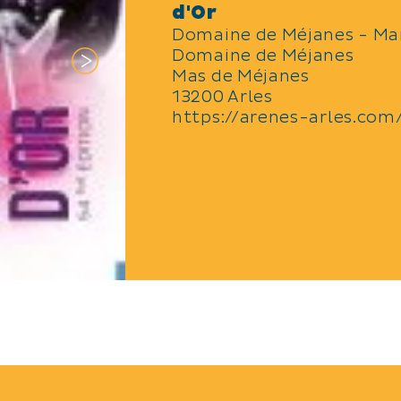
Type Modèle et Allures et Utilisation :
d'Or
 à 12 h : jugement des juments suitées, d
Domaine de Méjanes - Ma
es de 2 ans et des femelles de 3 ans
Domaine de Méjanes
4 h à 16 h : jugement des mâles de 2 ans, 
Mas de Méjanes
mâles de 3 ans
13200 Arles
https://arenes-arles.com
e générale des prix sur la place des Arène
u Réjon d’Or 54ème édition dans les Arèn
Méjanes
labert Frères pour Joao Moura Fils, Léa V
Guillermo Hermoso de Mendoza
auration sur place à La Bergerie de Méjanes
qu’au Mazet du Vaccarès
 train, promenade à cheval, vente de produ
TYPES
locaux, Musée Paul Ricard