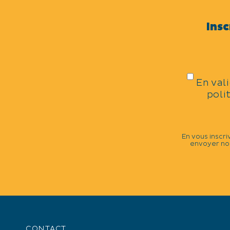
Culture
Insc
THÈMES
Sports équestres
En val
poli
CATÉGORIES
En vous inscri
envoyer nos
Tauromachie
Corrida - Novillada
Féria
DATES DE LA MANIFESTATIO
Dimanche 12 juillet 2026 à partir de 
CONTACT