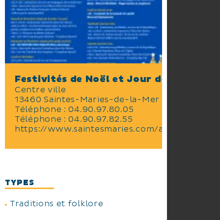
Nuit de Noël
Vendredi 26 :
A 11h00 et 16h00 : Animations
de rue avec "La Compagnie des
Enjoliveurs"
A 14h30: Spectacle équestre
"Caval Show" sur la Place des
Festivités de Noël et Jour de l'An
Gitans
Centre ville
A 15h00 : Séance de Cinéma
13460 Saintes-Maries-de-la-Mer
"Zootopie 2" au Relais Culturel
Téléphone :
04.90.97.80.05
(offerte par la municipalité)
Téléphone :
04.90.97.82.55
https://www.saintesmaries.com/agenda
Samedi 27 : Animé par la Pena
Lou Pati
A 11h00 et 14h30: Animations
équestres sur la Place des Gitans
TYPES
(Ecole d'équitation -Instant
Gardian)
Traditions et folklore
De 13h30 à 17h30: "Aux bois
Enchantés" (parc de jeux de bois