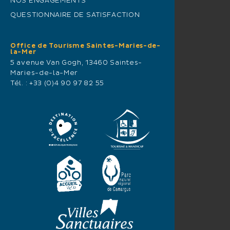
NOS ENGAGEMENTS
Dimanche 4 :
QUESTIONNAIRE DE SATISFACTION
De 10h00 à 17h00: Animations
gonflables- avenue de la
République
Office de Tourisme Saintes-Maries-de-
la-Mer
De 10h30 à 16h30 : Promenades
5 avenue Van Gogh, 13460 Saintes-
à poney sur la Place des Gitans
Maries-de-la-Mer
A 11h00 et 14h30 : Animations
Tél. :
+33 (0)4 90 97 82 55
équestres sur la Place des Gitans