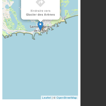
Itinéraire vers
Glacier des Arènes
Leaflet
| ©
OpenStreetMap