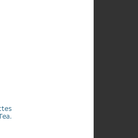
HE
AGENDA
ttes
Tea.