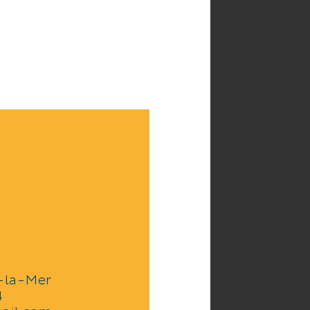
-la-Mer
4