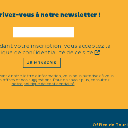
Carte bancaire/crédit
Espèces
rivez-vous à notre newsletter !
LANGUES PARLÉES
idant votre inscription, vous acceptez la
tique de confidentialité de ce site
CAPACITÉ
JE M'INSCRIS
15 couverts
vant à notre lettre d'information, vous nous autorisez à vous
 offres et nos suggestions. Pour en savoir plus, consultez
notre politique de confidentialité
.
Office de Tour