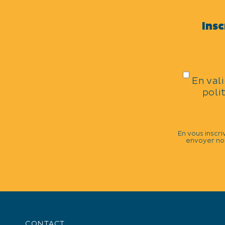
oui (sans supplément)
Insc
ÉQUIPEMENTS
Terrasse
En val
SERVICES
poli
Animaux acceptés
En vous inscri
envoyer nos
CONTACT