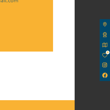
ail.com
0