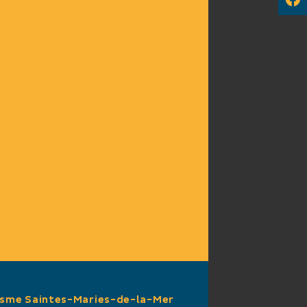
e 50 à 60 € (Nuitée)
PLÉMENTAIRES
rsonnes
isme Saintes-Maries-de-la-Mer