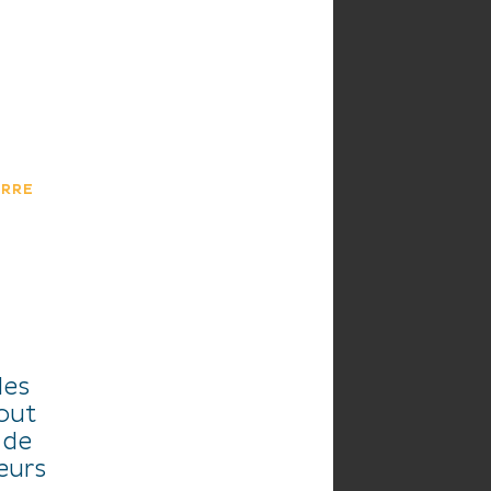
HE
AGENDA
ERRE
des
tout
 de
eurs