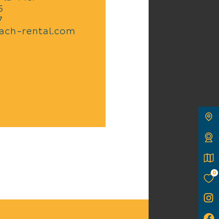
5
7
ach-rental.com
0