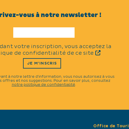
TARIFS
rivez-vous à notre newsletter !
Tarifs : Chambre double : d
LANGUES PARLÉES
idant votre inscription, vous acceptez la
tique de confidentialité de ce site
JE M'INSCRIS
INFORMATIONS COM
vant à notre lettre d'information, vous nous autorisez à vous
Capacité maximum : 4 pe
 offres et nos suggestions. Pour en savoir plus, consultez
notre politique de confidentialité
.
2 chambres
ENVIRONNEMENT
Centre village
Office de Tour