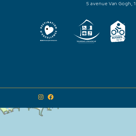
5 avenue Van Gogh, 
×
Itinéraire vers
Guiraud Pierre