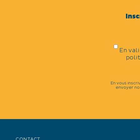
ANIMAUX ACCEPTÉS
Insc
oui
CONFORTS
En val
Lit 140 cm
poli
Douche
ÉQUIPEMENTS
En vous inscri
envoyer nos
Cour
Jardin
Parking
Parking privé
CONTACT